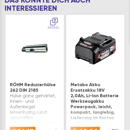
DAS KÖNNTE DICH AUCH
INTERESSIEREN
7
ARTIKEL
RÖHM Reduzierhülse
Metabo Akku
262 DIN 2185
Ersatzakku 18V
Hülse ganz gehärtet,
2,0Ah, Li-Ion Batterie
Innen- und
Werkzeugakku
Außenkegel
Powerpack, leicht,
lehrenhaltig rund
kompakt, langlebig,
geschliffen.
Lieferung im Karton
Außenmorsekegel: MK
VERWENDUNG:
4 DIN: 2185
Ersatzakku für Akku-