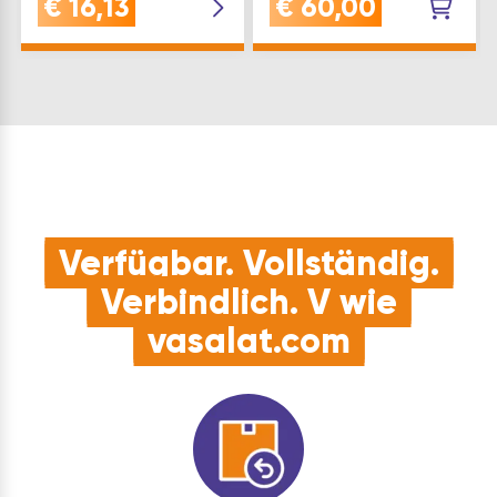
€
16,13
€
60,00
Innenmorsekegel: MK 1
Werkzeug mit Li-Ion
Type: 262 Marke: Röhm
Technologie, passend
Inhaltsangabe (ST): 1
für Metabo Geräte mit
18 Volt Spannung und
2,0 Ah
KapazitätQUALITÄT:
Dieser Ersatzakku mit
Li-Ion Ausführung und
18 Volt Spa…
Verfügbar. Vollständig.
Verbindlich. V wie
vasalat.com