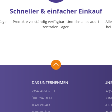
Schneller & einfacher Einkauf
Tage
Produkte vollständig verfügbar. Und das alles aus 1
All
zentralen Lager.
bei
DAS UNTERNEHMEN
UNS
VASALAT-VORTEILE
FAQS
ÜBER VASALAT
DEIN
TEAM VASALAT
RETO