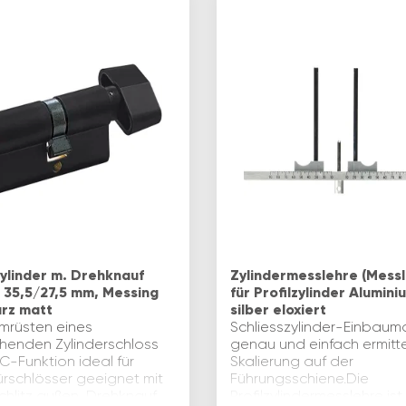
linder m. Drehknauf
Zylindermesslehre (Messl
, 35,5/27,5 mm, Messing
für Profilzylinder Alumini
rz matt
silber eloxiert
mrüsten eines
Schliesszylinder-Einbaum
henden Zylinderschloss
genau und einfach ermitte
C-Funktion ideal für
Skalierung auf der
ürschlösser geeignet mit
Führungsschiene.Die
chlitz außen, Drehknauf
Profilzylindermesslehre ist