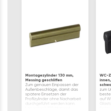
Montagezylinder 130 mm,
WC-Zy
Messing geschliffen
innen
Zum genauen Einpassen der
schwa
Außenbeschläge, damit das
zum U
spätere Einsetzen der
beste
Profilzylinder ohne Nacharbeit
auf W
durchgeführt werden kann.
Glast
Länge(mm): 130 Material:
Sichts