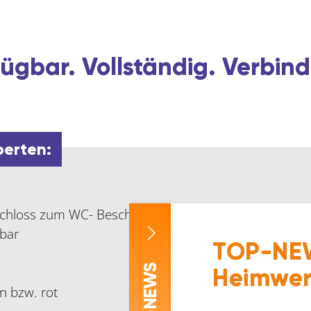
ügbar. Vollständig. Verbind
perten:
schloss zum WC- Beschlag
rbar
TOP-NEW
-NEWS
Heimwer
ün bzw. rot