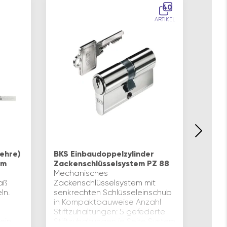
40
ARTIKEL
Blind
Zum 
ehre)
BKS Einbaudoppelzylinder
schli
um
Zackenschlüsselsystem PZ 88
Profi
Mechanisches
zum s
aß
Zackenschlüsselsystem mit
Anlag
ln.
senkrechten Schlüsseleinschub
versc
in Kompaktbauweise Anzahl
80x1
Stiftzuhaltungen: 5 gefederte
 ein
Stiftzuhaltungen je Seite System