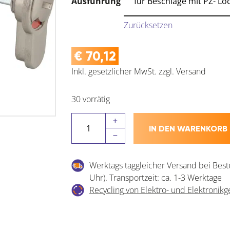
Ausführung
Zurücksetzen
€
70,12
Inkl. gesetzlicher MwSt.
zzgl.
Versand
30 vorrätig
DENI
IN DEN WARENKORB
WC-
Beschlag/Einsatz
zum
Werktags taggleicher Versand bei Best
Nachrüsten
Uhr). Transportzeit: ca. 1-3 Werktage
Menge
Recycling von Elektro- und Elektronikg