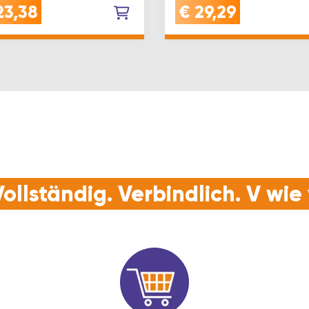
auf kurzer Seite (27 / 27,5
ideales Werkzeug zum M
23,38
€
29,29
eitere Zylinderlängen
nehmen bei der Haustür,
Eingangstür, Nebenein…
ollständig. Verbindlich. V wi