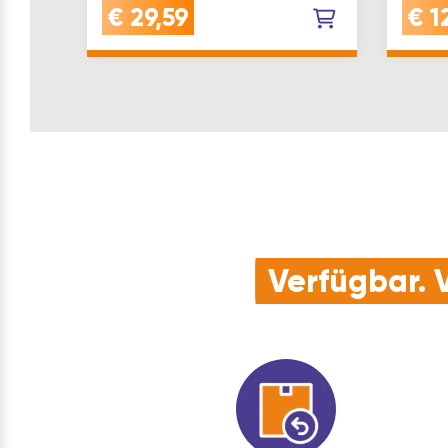
Messing geschliffen
innen 
€
29,59
€
1
Inhaltsangabe (ST): 1…
mm) w
auf…
Verfügbar. V