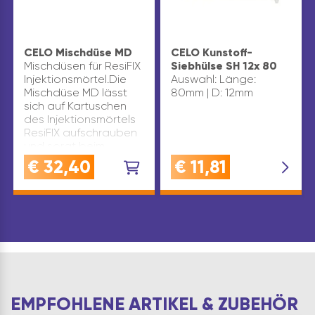
CELO Mischdüse MD
CELO Kunstoff-
Mischdüsen für ResiFIX
Siebhülse SH 12x 80
Injektionsmörtel.Die
Auswahl: Länge:
Mischdüse MD lässt
80mm | D: 12mm
sich auf Kartuschen
des Injektionsmörtels
ResiFIX aufschrauben
und sorgt beim
Auspressen der
€
32,40
€
11,81
Kartusche für eine
optimale Vermischung
d…
EMPFOHLENE ARTIKEL & ZUBEHÖR