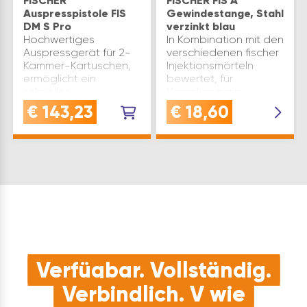
FISCHER
FISCHER FIS A
Auspresspistole FIS
Gewindestange, Stahl
DM S Pro
verzinkt blau
Hochwertiges
In Kombination mit den
Auspressgerät für 2-
verschiedenen fischer
Kammer-Kartuschen,
Injektionsmörteln
ermöglicht ein
bewertet, für
schnelles,
Verankerung in
ermüdungsfreies
gerissenem und
€
143,23
€
18,60
Arbeiten. Hinweis:Für T
ungerissenem Beton,
und S Kartuschen.
sowie
Nicht für C Kartuschen.
Vollsteinmauerwerk,
Material: Kunststoff
Lochstein und
Marke: Fischer V…
Porenbeton.Für
Anwendungen in …
Verfügbar. Vollständig.
Verbindlich. V wie