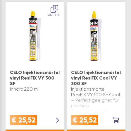
2
ARTIKEL
CELO Injektionsmörtel
CELO Injektionsmörtel
vinyl ResiFIX VY 300
vinyl ResiFIX Cool VY
SF
300 SF
Inhalt: 280 ml
Injektionsmörtel
ResiFIX VY300 SF Cool
– Perfekt geeignet für
niedrige
Temperaturen.Mit
Injektionsmörtel
€
25,52
€
25,52
ResiFIX VY300 SF Cool
haben Sie ein