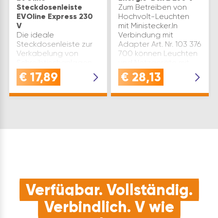
Steckdosenleiste
Zum Betreiben von
EVOline Express 230
Hochvolt-Leuchten
V
mit Ministecker.In
Die ideale
Verbindung mit
Steckdosenleiste zur
Adapter Art. Nr. 103 376
Verkabelung von
700 können Leuchten
Schreibtischanlagen
und Netzgeräte mit
oder im Messebau
Euro-Flachstecker
€
17,89
€
28,13
durchgangsverdrahtet
betrieben werden.
hintereinander
Material: Kunststoff
stecken von mehreren
Breite…
Expresssteckdosen
erlaubt
Reihenverbindung mit
GST-Stec…
Verfügbar. Vollständig.
Verbindlich. V wie