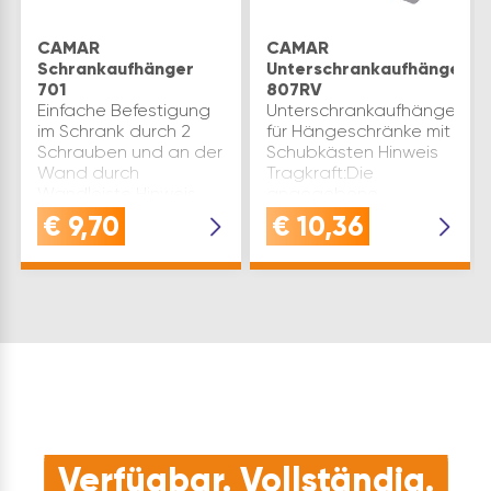
CAMAR
CAMAR
Schrankaufhänger
Unterschrankaufhänger
701
807RV
Einfache Befestigung
Unterschrankaufhänger
im Schrank durch 2
für Hängeschränke mit
Schrauben und an der
Schubkästen Hinweis
Wand durch
Tragkraft:Die
Wandleiste Hinweis
angegebene
Tragkraft:Die
maximale Tragkraft
€
9,70
€
10,36
angegebene
des
Tragkraft des
Unteschrankaufhängers
Schrankaufhängers ist
ist das Testergebnis
das Ergebnis aus
entsprechend EN
Tests gemäßNorm DIN
14749, EN 14688 und ISO
68840 un…
71…
Verfügbar. Vollständig.