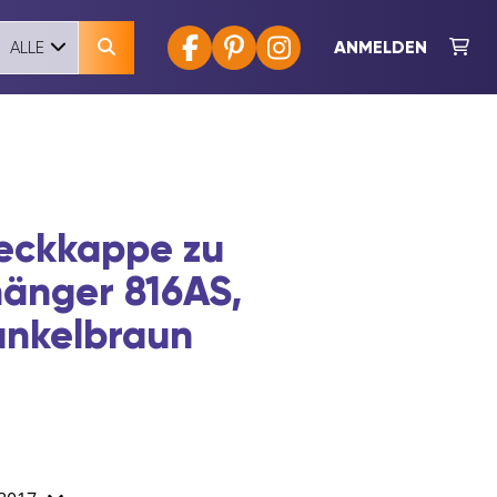
ANMELDEN
ALLE
ckkappe zu
änger 816AS,
unkelbraun