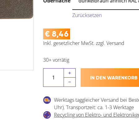
Oberfläche
Zurücksetzen
€
8,46
Inkl. gesetzlicher MwSt.
zzgl.
Versand
30+ vorrätig
CAMAR
IN DEN WARENKORB
Abdeckkappe
zu
Schrankaufhänger
Werktags taggleicher Versand bei Best
816AS
Uhr). Transportzeit: ca. 1-3 Werktage
Menge
Recycling von Elektro- und Elektronikg