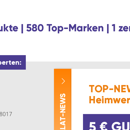
kte | 580 Top-Marken | 1 ze
perten:
TOP-NEW
-NEWS
Heimwer
 8017