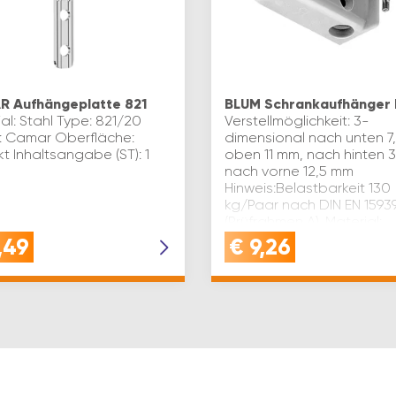
 Aufhängeplatte 821
BLUM Schrankaufhänger
al: Stahl Type: 821/20
Verstellmöglichkeit: 3-
: Camar Oberfläche:
dimensional nach unten 7
kt Inhaltsangabe (ST): 1
oben 11 mm, nach hinten 3
nach vorne 12,5 mm
Hinweis:Belastbarkeit 130
kg/Paar nach DIN EN 1593
(Prüfrahmen A). Material:
Kunststoff/Stahl …
,49
€
9,26