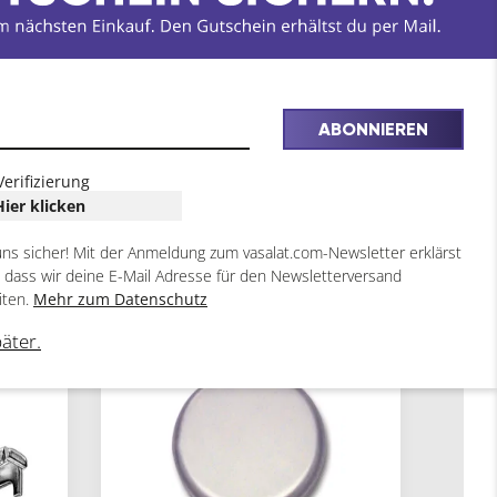
ABONNIEREN
Verifizierung
Hier klicken
uns sicher! Mit der Anmeldung zum vasalat.com-Newsletter erklärst
, dass wir deine E-Mail Adresse für den Newsletterversand
iten.
Mehr zum Datenschutz
2
3
ARTIKEL
ARTIKEL
päter.