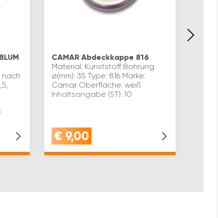
Schr
Komp
 BLUM
CAMAR Abdeckkappe 816
mit 8
Material: Kunststoff Bohrung
Raste
, nach
ø(mm): 35 Type: 816 Marke:
Dimen
,5,
Camar Oberfläche: weiß
Trage
Inhaltsangabe (ST): 10
Richtu
200 j
9
Verst
€
9,00
€
9