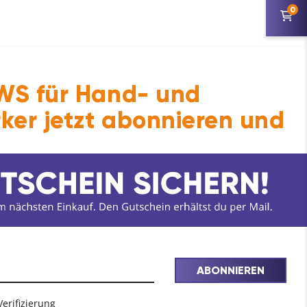
0
.
<<<
S für Hand- und
ker jetzt abonnieren und
ABONNIEREN
Verifizierung