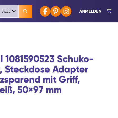
ANMELDEN
ALLE
l 1081590523 Schuko-
r, Steckdose Adapter
zsparend mit Griff,
weiß, 50×97 mm