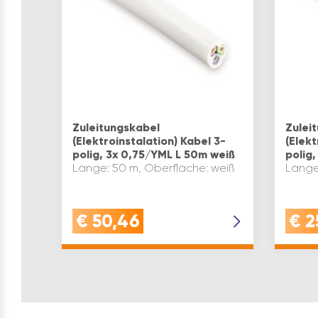
Zuleitungskabel
Zulei
(Elektroinstalation) Kabel 3-
(Elekt
polig, 3x 0,75/YML L 50m weiß
polig
Länge: 50 m, Oberfläche: weiß
Länge
€
50,46
€
2