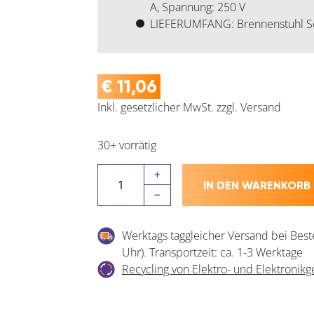
A, Spannung: 250 V
LIEFERUMFANG: Brennenstuhl Sch
€
11,06
Inkl. gesetzlicher MwSt.
zzgl.
Versand
30+ vorrätig
BRENNENSTUHL
IN DEN WARENKORB
Schuko-
Flachstecker
Menge
Werktags taggleicher Versand bei Best
Uhr). Transportzeit: ca. 1-3 Werktage
Recycling von Elektro- und Elektronikg