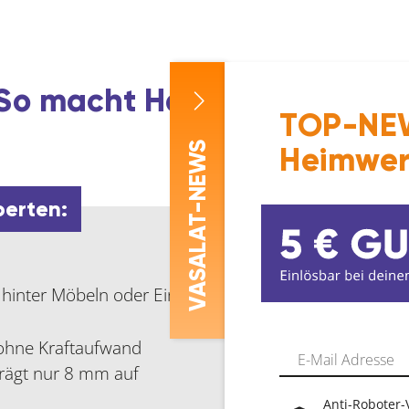
So macht Handwerk Freude
TOP-NEW
-NEWS
Heimwer
perten:
ASALAT
 hinter Möbeln oder Einbaugeräten einsetzbar
V
 ohne Kraftaufwand
 trägt nur 8 mm auf
Anti-Roboter-