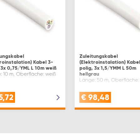
tungskabel
Zuleitungskabel
roinstalation) Kabel 3-
(Elektroinstalation) Kabel
, 3x 0,75/YML L 10m weiß
polig, 3x 1,5/YMM L 50m
: 10 m, Oberfläche: weiß
hellgrau
Länge: 50 m, Oberfläche:
5,72
€
98,48