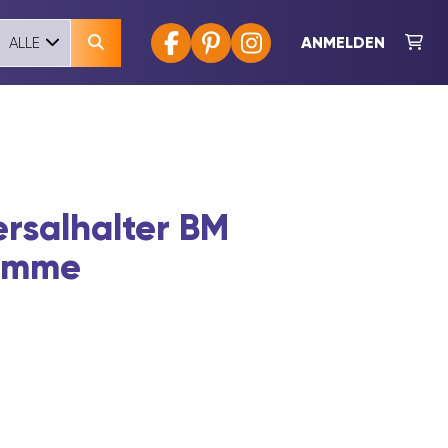
ANMELDEN
ALLE
rsalhalter BM
emme