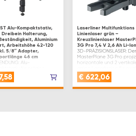
FST Alu-Kompaktstativ,
Laserliner Multifunktions
v Dreibein Halterung,
Linienlaser grün –
Beständigkeit, Aluminium
Kreuzlinienlaser MasterP
ert, Arbeitshöhe 42-120
3G Pro 7,4 V 2,6 Ah Li-Io
kl. 5/8″ Adapter,
3D-PRÄZISIONSLASER: De
portlänge 46 cm
MasterPlane 3G Pro projizi
NDUNG: Alu-
horizontale und 2 vertikal
ktstativ für präzise
grüne Laserkreise für exa
ngen mit 5/8"
dreidimensionales
7,58
€
622,06
deadapter, ideal für
AusrichtenEXTRA FUNKTIO
le Aufnahmen und flexible
Mit Anti-Drift-System,
shöhe in der
Lotfunktion u…
ssungstechnikQUALITÄT:
s Alu-Kompaktstativ mit