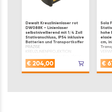
Dewalt Kreuzlinienlaser rot
Sola 
DW088K – Linienlaser
Stati
selbstnivellierend mit 1/4 Zoll
hohe 
Stativanschluss, IP54 inklusive
eloxi
Batterien und Transportkoffer
cm, in
PRÄZISE
Trans
KREUZLINIENPROJEKTION:
VERWE
selbstnivellierender Kreuzlinen-
Kompa
Laser mit ±0,3 mm/m
Messu
€
204,00
€
6
Genauigkeit für exakte
Gewin
horizontale und vertikale
stabi
AusrichtungenROBUST &
Arbeit
WETTERFEST: Kreuzlinienlaser
Verme
mit gummiertem…
Diese
elo…