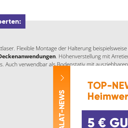
perten:
ktlaser. Flexible Montage der Halterung beispielsweis
r Deckenanwendungen
. Höhenverstellung mit Arreti
rs. Auch verwendbar als Bodenstativ mit ausziehbaren
TOP-NEW
-NEWS
Heimwer
ASALAT