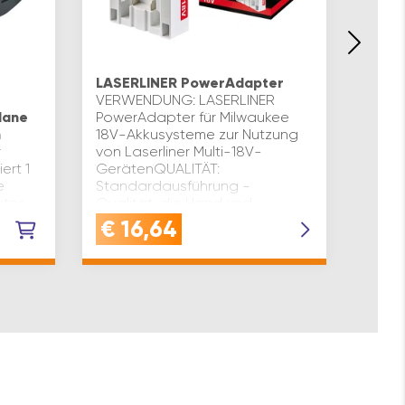
LASER
L 98 
LASERLINER PowerAdapter
Mit d
VERWENDUNG: LASERLINER
Alumi
lane
PowerAdapter für Milwaukee
Laser
n
18V-Akkusysteme zur Nutzung
5/8″
r
von Laserliner Multi-18V-
der B
ert 1
GerätenQUALITÄT:
Unter
e
Standardausführung -
aufge
ktes,
Qualität, die Hand und
Heimwerker schätzenVORTEIL:
€
16,64
€
2
NAL:
Ermög…