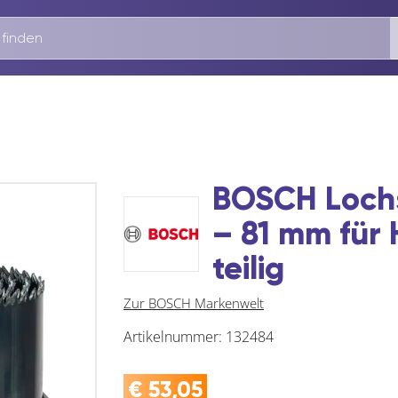
BOSCH Lochs
– 81 mm für 
teilig
Zur BOSCH Markenwelt
Artikelnummer:
132484
€
53,05