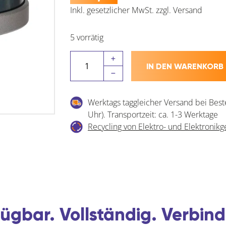
Inkl. gesetzlicher MwSt.
zzgl.
Versand
5 vorrätig
BOSCH
IN DEN WARENKORB
Lochsägen
Set
Bohr
Werktags taggleicher Versand bei Best
ø
Uhr). Transportzeit: ca. 1-3 Werktage
46
Recycling von Elektro- und Elektronikg
-
81
mm
für
Holz
und
Kunststoff
ügbar. Vollständig. Verbind
6-
teilig