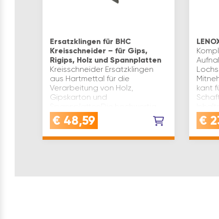
Ersatzklingen für BHC
LENOX
Kreisschneider – für Gips,
Komple
Rigips, Holz und Spannplatten
Aufna
Kreisschneider Ersatzklingen
Lochs
aus Hartmettal für die
Mitneh
Verarbeitung von Holz,
kant f
Gipskarton und
Schaft
SpannplattenDie hochwertig
Inhalt
verarbeiteten Ersatzklingen aus
€
48,59
€
2
Hartmetall bieten eine hohe
Standzeit für den BH…