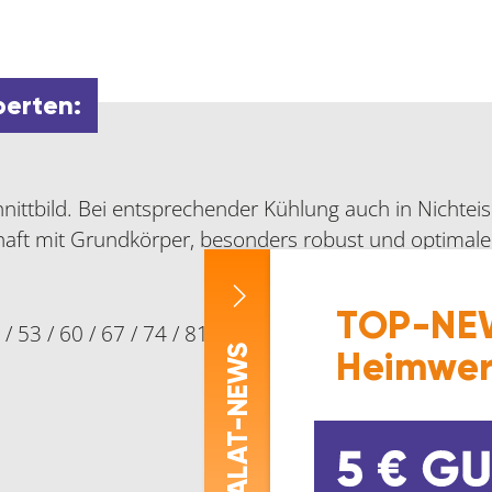
Menge
perten:
nittbild. Bei entsprechender Kühlung auch in Nichte
aft mit Grundkörper, besonders robust und optimaler
TOP-NEW
 / 53 / 60 / 67 / 74 / 81 mm
-NEWS
Heimwer
ASALAT