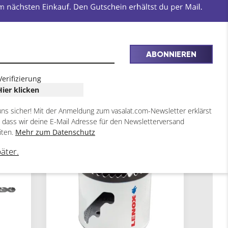
ABONNIEREN
Verifizierung
Hier klicken
uns sicher! Mit der Anmeldung zum vasalat.com-Newsletter erklärst
, dass wir deine E-Mail Adresse für den Newsletterversand
2
44
iten.
Mehr zum Datenschutz
ARTIKEL
ARTIKEL
päter.