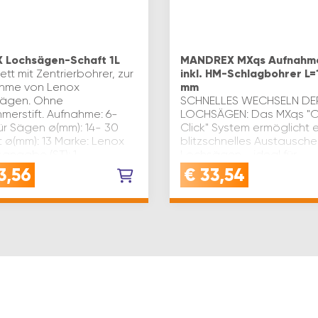
 Lochsägen-Schaft 1L
MANDREX MXqs Aufnahm
tt mit Zentrierbohrer, zur
inkl. HM-Schlagbohrer L=
hme von Lenox
mm
ägen. Ohne
SCHNELLES WECHSELN DE
merstift. Aufnahme: 6-
LOCHSÄGEN: Das MXqs "
ür Sägen ø(mm): 14- 30
Click" System ermöglicht e
 ø(mm): 13 Marke: Lenox
blitzschnelles Austausche
sangabe (ST): 1
Lochsägen - ideal für
effizientes ArbeitenVIELSE
3,56
€
33,54
ANWENDUNG: Der
Aufnahmedorn mit 8,5…