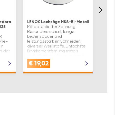
LENO
Kompl
edorn
LENOX Lochsäge HSS-Bi-Metall
Aufn
125
Mit patentierter Zahnung.
Lochs
Besonders scharf, lange
Passe
R
Lebensdauer und
Metal
One-
leistungsstark im Schneiden
Flach
in
diverser Werkstoffe. Einfachste
Aufna
n der
Bohrkernentfernung mittels
ø(mm)
stufenförmiger Aussparungen
ITIGE
(SPEED SLOT®) mi…
€
19,02
€
3