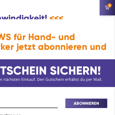
0
hwindigkeit!
<<<
S für Hand- und
ker jetzt abonnieren und
ABONNIEREN