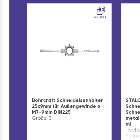
10
ARTIKEL
Bohrcraft Schneideisenhalter
STALO
25x9mm für Außengewinde ø
Schne
M7-9mm DIN225
Schne
Größe: 3
metal
ml
Hochef
Schne