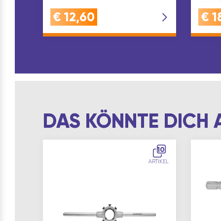
metal
trans
€
12,60
€
1
Hochl
Schnei
minera
ander
Zusät
DAS KÖNNTE DICH 
10
ARTIKEL