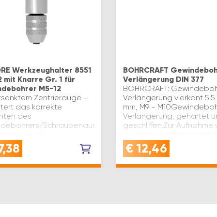
E Werkzeughalter 8551
BOHRCRAFT Gewindeboh
 mit Knarre Gr. 1 für
Verlängerung DIN 377
debohrer M5-12
BOHRCRAFT: Gewindeboh
ersenktem Zentrierauge –
Verlängerung vierkant 5.5 
htert das korrekte
mm, M9 - M10Gewindeboh
chten des
Verlängerung, gehärtet 
debohrers/Schraubenausdreher.
geschliffen.Zur Aufnahme
etätigung der
Vierkantschäften nach DI
ubenausdreher (No. 8551
10.Außen- und Innenvierk
7,38
€
12,46
551 S) an schwer
glei…
glichen Ste…