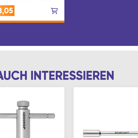
lische ZerspanungMilchig-
parentes, schäumendes
8,05
eistungs-
dölschwefelfrei,
lölfrei und enthält keine
en aggressiven
zeMisch…
AUCH INTERESSIEREN