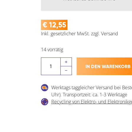
€
12,55
Inkl. gesetzlicher MwSt.
zzgl.
Versand
14 vorrätig
BOHRCRAFT
IN DEN WARENKORB
Schneideisen
DIN
EN
Werktags taggleicher Versand bei Best
22568
Uhr). Transportzeit: ca. 1-3 Werktage
6G
Recycling von Elektro- und Elektronikg
HSSG
metrisch
Menge