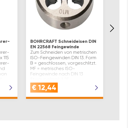
BOHR
EN 2
rer-
BOHRCRAFT Schneideisen DIN
metri
EN 22568 Feingewinde
Zum S
rer-
Zum Schneiden von metrischen
ISO-G
x 115
ISO-Feingewinden DIN 13. Form
und r
rer-
B = geschlossen, vorgeschlitzt.
N/mm²
und
MF = metrisches ISO-
vorge
 von
Feingewinde nach DIN 13
= met
N
Steigung(mm): 1,25
nach 
ant
Gewindekurzzeichen: MF DIN 13
€
12,44
€
1
Abmessung(mm)…