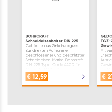
BOHRCRAFT
GEDOR
Schneideisenhalter DIN 225
TGZ-2
Gehäuse aus Zinkdruckguss.
Gewin
Zur direkten Aufnahme
Mit v
geschlossener und geschlitzter
Erleic
Schneideisen. Marke: Bohrcraft
Ausri
DIN: 225 Type: Code 4400 für
Gewin
Gewinde: M 10 – 11
Zur B
Gesamtlänge(mm): 280
Schra
€
12,59
€
2
Verwendung:…
und 8
zugän