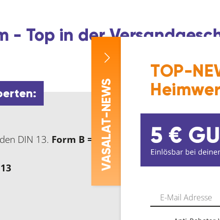
 - Top in der Versandgesc
TOP-NEW
-NEWS
Heimwer
perten:
ASALAT
nden DIN 13.
Form B = geschlossen, vorgeschlitzt.
 13
V