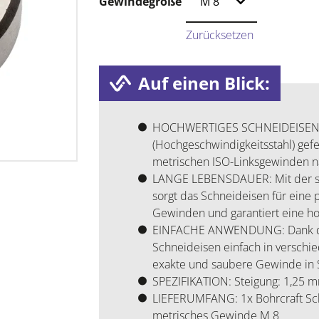
Gewindegröße
Zurücksetzen
Auf einen Blick:
HOCHWERTIGES SCHNEIDEISEN: 
(Hochgeschwindigkeitsstahl) gefe
metrischen ISO-Linksgewinden n
LANGE LEBENSDAUER: Mit der spez
sorgt das Schneideisen für eine 
Gewinden und garantiert eine ho
EINFACHE ANWENDUNG: Dank der
Schneideisen einfach in verschi
exakte und saubere Gewinde in S
SPEZIFIKATION: Steigung: 1,25 
LIEFERUMFANG: 1x Bohrcraft S
metrisches Gewinde M 8