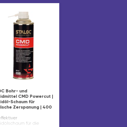
C Bohr- und
idmittel CMD Powercut |
idöl-Schaum für
lische Zerspanung | 400
fektiver
idölschaum für die