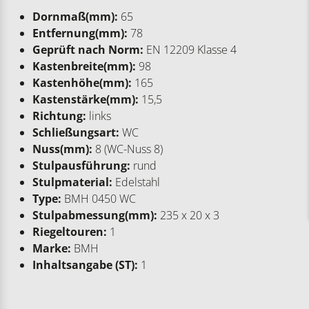
Dornmaß(mm):
65
Entfernung(mm):
78
Geprüft nach Norm:
EN 12209 Klasse 4
Kastenbreite(mm):
98
Kastenhöhe(mm):
165
Kastenstärke(mm):
15,5
Richtung:
links
Schließungsart:
WC
Nuss(mm):
8 (WC-Nuss 8)
Stulpausführung:
rund
Stulpmaterial:
Edelstahl
Type:
BMH 0450 WC
Stulpabmessung(mm):
235 x 20 x 3
Riegeltouren:
1
Marke:
BMH
Inhaltsangabe (ST):
1