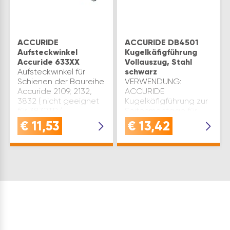
ACCURIDE
ACCURIDE DB4501
Aufsteckwinkel
Kugelkäfigführung
Accuride 633XX
Vollauszug, Stahl
Aufsteckwinkel für
schwarz
Schienen der Baureihe
VERWENDUNG:
Accuride 2109, 2132,
ACCURIDE
3832 ( nicht geeignet
Kugelkäfigführung zur
für 3832TR/
Seitenmontage für
EC)Optionen für
Vollauszüge mit
€
11,53
€
13,42
Boden-/PlattformmontageWerksnummer:
FrontschnelltrennungQUALI
DZ6335-
Stahl schwarz verzinkt 
20Gesamtlänge: 346,7
Qualität, die Hand
mm | Lieferumfang: 1 …
und Heimwerker
schätzenVORTEIL:
Vollauszug mit…