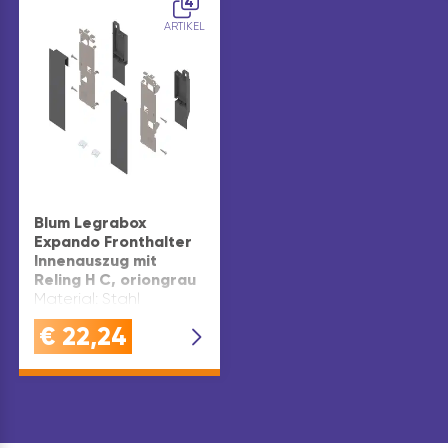
4
ARTIKEL
Blum Legrabox
Expando Fronthalter
Innenauszug mit
Reling H C, oriongrau
Material: Stahl
€
22,24