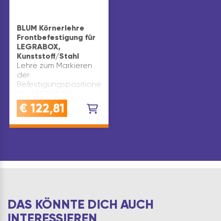
BLUM Körnerlehre
Frontbefestigung für
LEGRABOX,
Kunststoff/Stahl
Lehre zum Markieren
der
Befestigungspositionen
der LEGRABOX
Frontbeschläge 1
€
122,81
Körnerlehren-Set für
alle
Schubkastenhöhen: N,
M, K, C, F Material:
Kunststoff Stahl
Werksnummer:
ZML.3710 Type:
Körnerl…
DAS KÖNNTE DICH AUCH
INTERESSIEREN