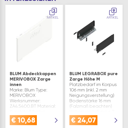
3
9
ARTIKEL
ARTIKEL
BLUM Abdeckkappen
BLUM LEGRABOX pure
MERIVOBOX Zarge
Zarge Höhe M
innen
Platzbedarf im Korpus
Marke: Blum Type:
106 mm (inkl. 2 mm
MERIVOBOX
Neigungsverstellung)
Werksnummer:
Bodenstärke 16 mm
ZA4.5400.BT Material:
(Falzmaß beachten)
Kunststoff Farbe:
Höhenverstellung ± 2
Seidenweiß
mm Seitenverstellung
€
10,68
€
24,07
Inhaltsangabe (ST): 2
± 1,5 mm
Hinweis:Passende