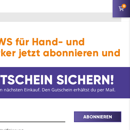
0
S für Hand- und
ker jetzt abonnieren und
ABONNIEREN