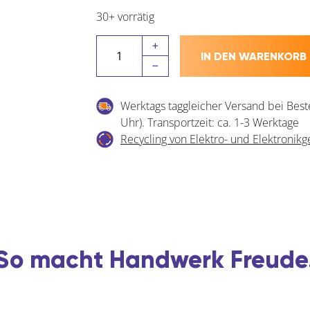
30+ vorrätig
BLUM
IN DEN WARENKORB
CLIP
top
0-
Werktags taggleicher Versand bei Best
Einsprung
Uhr). Transportzeit: ca. 1-3 Werktage
Scharnier
Recycling von Elektro- und Elektronikg
155°
Menge
So macht Handwerk Freude