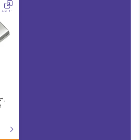
2
ARTIKEL
°,
t