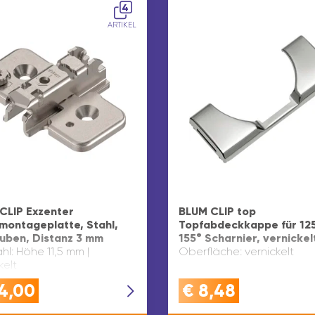
4
ARTIKEL
CLIP Exzenter
BLUM CLIP top
montageplatte, Stahl,
Topfabdeckkappe für 125
uben, Distanz 3 mm
155° Scharnier, vernickel
l: Höhe 11,5 mm |
Oberfläche: vernickelt
kelt
4,00
€
8,48