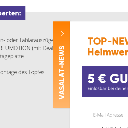
perten:
TOP-NEW
en- oder Tablarauszüge)
 BLUMOTION (mit Deaktivierung)
-NEWS
Heimwer
tageplatte
Montage des Topfes
ASALAT
V