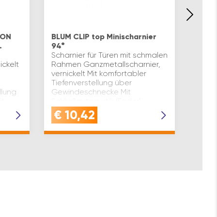
BLUM 
gera
ION
BLUM CLIP top Minischarnier
Ganzm
.
94°
Öffnu
Scharnier für Türen mit schmalen
Schli
ickelt
Rahmen Ganzmetallscharnier,
dimen
vernickelt Mit komfortabler
ents
Tiefenverstellung über
Mont
llung
Gewindeschnecke Mit
Mont
it
Schließautomatik (Feder)
Türe 
tik
Werkzeuglose Montage und
€
10,42
€
9
ontage
Demontage der T…