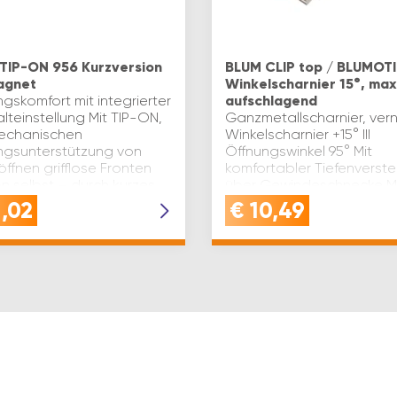
TIP-ON 956 Kurzversion
BLUM CLIP top / BLUMOT
agnet
Winkelscharnier 15°, max
gskomfort mit integrierter
aufschlagend
lteinstellung Mit TIP-ON,
Ganzmetallscharnier, vern
echanischen
Winkelscharnier +15° III
ngsunterstützung von
Öffnungswinkel 95° Mit
öffnen grifflose Fronten
komfortabler Tiefenverste
n selbst – durch kurzes
über Gewindeschnecke M
pen. Zum Schließe…
oder ohne Schließautoma
1,02
€
10,49
(Feder) Werkzeuglose M
und D…