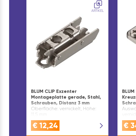
4
ARTIKEL
BLUM CLIP Exzenter
BLUM 
Montageplatte gerade, Stahl,
Kreuz
Schrauben, Distanz 3 mm
Schra
Oberfläche: vernickelt, Höhe:
Auswah
11,5 mm
vernic
€
12,24
€
3