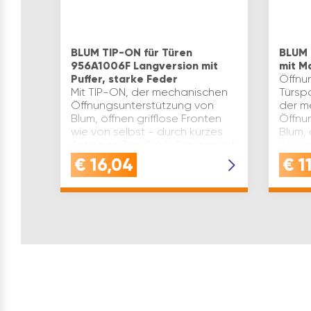
BLUM TIP-ON für Türen
BLUM 
956A1006F Langversion mit
mit M
Puffer, starke Feder
Öffnun
Mit TIP-ON, der mechanischen
Türspa
Öffnungsunterstützung von
der m
Blum, öffnen grifflose Fronten
Öffnu
wie von selbst - durch kurzes
Blum, 
Antippen.Zum Schließen genügt
wie vo
leichtes Zudrücken. Für
Antip
€
16,04
€
1
optimalen Bewegungskomfort
…