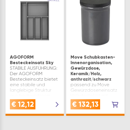
ARTIKEL
AGOFORM
Move Schubkasten-
Besteckeinsatz Sky
Innenorganisation,
STABILE AUSFÜHRUNG:
Gewürzdose,
Der AGOFORM
Keramik/Holz,
Besteckeinsatz bietet
anthrazit/schwarz
eine stabile und
passend zu Move
langlebige Struktur
Gewürzdoseneinsatz
aus hochwertigem
Holzdeckel ist mit
Kunststoff - ideal für
tiefschwarzem
€
12,12
€
132,13
die sichere
Tafellack lackiert und
Aufbewahrung von
kann individuell mit
Besteck und
Kreide beschriftet
UtensilienHYGIENISCH
werden Type: Move
UND …
Material: Holz Keramik