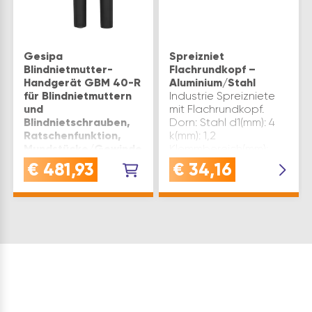
Gesipa
Spreizniet
Blindnietmutter-
Flachrundkopf –
Handgerät GBM 40-R
Aluminium/Stahl
für Blindnietmuttern
Industrie Spreizniete
und
mit Flachrundkopf.
Blindnietschrauben,
Dorn: Stahl d1(mm): 4
Ratschenfunktion,
k(mm): 1,2
Mundstücke/Gewindedorne
Klemmbereich(mm):
M5-M10, Koffer
12,0 – 15,0 L(mm): 20
€
481,93
€
34,16
VERWENDUNG: GESIPA
Loch ø(mm): 4,5
Blindnietmutter-
Material: Aluminium
Handgerät GBM 40-R
Scherkraft(N): 1280
zur Montage von
Setzkopf ø max.(mm): …
Blindnietmuttern bis
M12 und
Blindnietschrauben
M4-M8QUALITÄT:
stabiler Kunststoff-
Tragekoffer - Qualität,
die Hand und