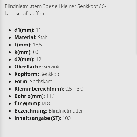
Blindnietmuttern Speziell kleiner Senkkopf / 6-
kant-Schaft / offen
d1(mm):
11
Material:
Stahl
L(mm):
16,5
k(mm):
0,6
d2(mm):
12
Oberfläche:
verzinkt
Kopfform:
Senkkopf
Form:
Sechskant
Klemmbereich(mm):
0,5 – 3,0
Bohr ø(mm):
11,1
für ø(mm):
M 8
Bezeichnung:
Blindnietmutter
Inhaltsangabe (ST):
100