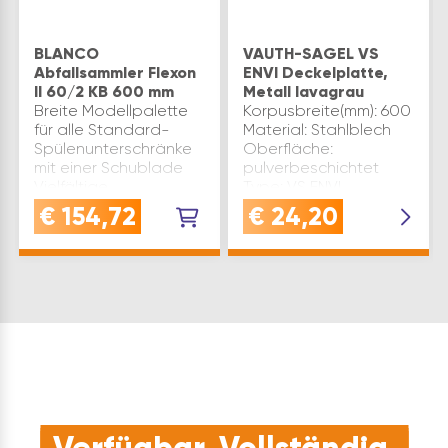
BLANCO
VAUTH-SAGEL VS
Abfallsammler Flexon
ENVI Deckelplatte,
II 60/2 KB 600 mm
Metall lavagrau
Breite Modellpalette
Korpusbreite(mm): 600
für alle Standard-
Material: Stahlblech
Spülenunterschränke
Oberfläche:
mit einer Schublade​
pulverbeschichtet
Vielfältige
Type: VS ENVI
Möglichkeiten zur
Montageart:
€
154,72
€
24,20
Abfalltrennung und
festsitzend Marke:
Aufbewahrung dank
Vauth-Sagel Farbe:
flexibler
Lava Einbautiefe(mm):
Eimerkombinationen​
400
Hohe Stabilität und …
Korpusseitenstärke(mm):
16- 19 Inh…
Verfügbar. Vollständig.