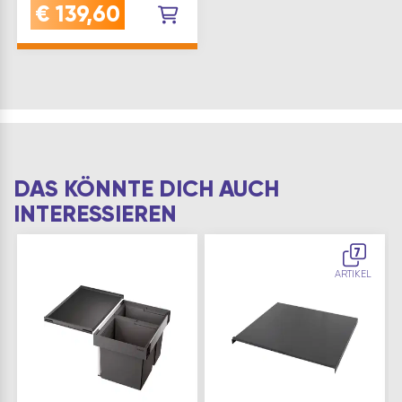
Unterschrank Einfache
€
139,60
Bodenmontage mit
nur vier Schrauben
Sehr hohe Stabilität
durch U-förmiges
Stahlblechprofil
Einfach …
DAS KÖNNTE DICH AUCH
INTERESSIEREN
7
ARTIKEL