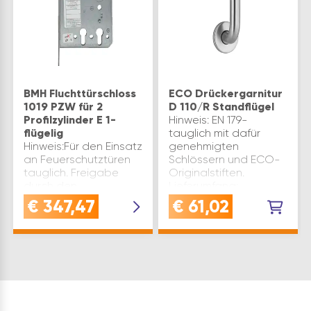
BMH Fluchttürschloss
ECO Drückergarnitur
1019 PZW für 2
D 110/R Standflügel
Profilzylinder E 1-
Hinweis: EN 179-
flügelig
tauglich mit dafür
Hinweis:Für den Einsatz
genehmigten
an Feuerschutztüren
Schlössern und ECO-
tauglich. Freigabe
Originalstiften.
durch den
Lieferumfang:
Türblatthersteller
Hülsenschrauben und
€
347,47
€
61,02
erforderlich.
Hülsenmuttern,Vollstift,
Dornmaß(mm): 60
Außenrosette
Dornmaß 2(mm): 100
Türstärke(mm): 40 – 66
Entfernung(mm): 72
Vierkantstift…
Fluchttürfunktion: E
Flügelanzahl: 1 …