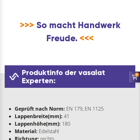
>>>
So macht Handwerk
Freude.
<<<
Produktinfo der vasalat
0
Experten:
Geprüft nach Norm:
EN 179, EN 1125
Lappenbreite(mm):
41
Lappenhöhe(mm):
180
Material:
Edelstahl
Richtung:
rechts