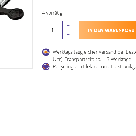
4 vorrätig
BESSEY
IN DEN WARENKORB
Plattenspanner
PS
55
Werktags taggleicher Versand bei Best
Spannweite
Uhr). Transportzeit: ca. 1-3 Werktage
max.
Recycling von Elektro- und Elektronikg
10-
55
mm
Menge