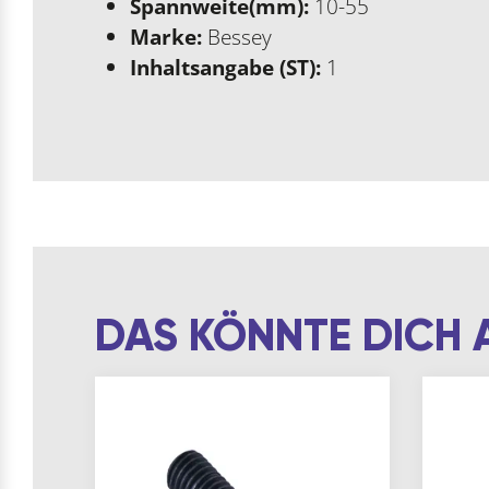
Spannweite(mm):
10-55
Marke:
Bessey
Inhaltsangabe (ST):
1
DAS KÖNNTE DICH 