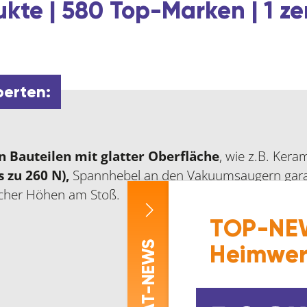
kte | 580 Top-Marken | 1 ze
perten:
 Bauteilen mit glatter Oberfläche
, wie z.B. Kera
s zu 260 N),
Spannhebel an den Vakuumsaugern garan
icher Höhen am Stoß.
TOP-NEW
-NEWS
Heimwer