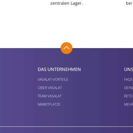
zentralen Lager.
bei
DAS UNTERNEHMEN
UNS
VASALAT-VORTEILE
FAQS
ÜBER VASALAT
DEIN
TEAM VASALAT
RETO
MARKTPLÄTZE
MEHR