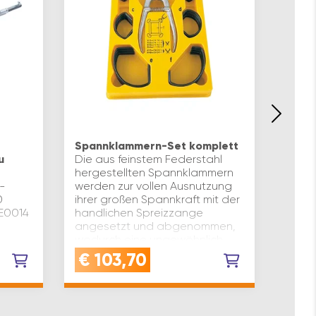
IQ-TO
Gehr
Spannklammern-Set komplett
9 – 
u
Die aus feinstem Federstahl
Die k
hergestellten Spannklammern
leime
-
werden zur vollen Ausnutzung
ferti
0
ihrer großen Spannkraft mit der
stell
WE0014
handlichen Spreizzange
Probl
angesetzt und abgenommen,
Türve
wodurch eine ungewöhnlich
schne
stark…
€
103,70
€
5