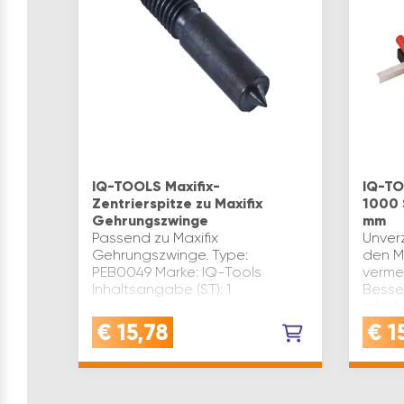
IQ-TOOLS Maxifix-
IQ-TO
Zentrierspitze zu Maxifix
1000 
Gehrungszwinge
mm
Passend zu Maxifix
Unverz
Gehrungszwinge. Type:
den M
PEB0049 Marke: IQ-Tools
vermei
Inhaltsangabe (ST): 1
Besse
erhöh
Arbei
€
15,78
€
15
ergono
Multif