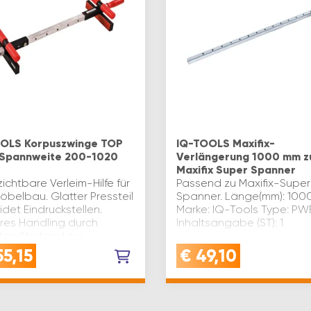
OLS Korpuszwinge TOP
IQ-TOOLS Maxifix-
Spannweite 200-1020
Verlängerung 1000 mm z
Maxifix Super Spanner
ichtbare Verleim-Hilfe für
Passend zu Maxifix-Super
öbelbau. Glatter Pressteil
Spanner. Länge(mm): 100
det Eindruckstellen.
Marke: IQ-Tools Type: P
res Handling durch
Inhaltsangabe (ST): 1
ten Abstand zur
tsfläche und
5,15
€
49,10
mische Holzgriffe.
unktionell …