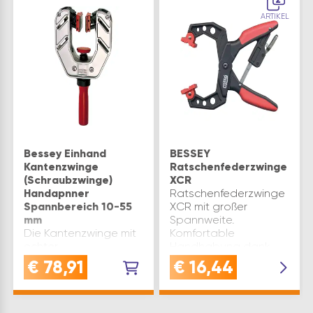
ARTIKEL
Bessey Einhand
BESSEY
Kantenzwinge
Ratschenfederzwinge
(Schraubzwinge)
XCR
Handapnner
Ratschenfederzwinge
Spannbereich 10-55
XCR mit großer
mm
Spannweite.
Die Kantenzwinge mit
Komfortable
echter
Handhabung dank
Einhandbedienung.
ergonomischem 2-
€
78,91
€
16,44
Das Befestigen der
Komponenten-
Zwinge und Andrücken
Kunststoffgriff und
der Kante erfolgt in
Einhandbedienung.
einer Betätigung mit
Schnelles Öffnen und