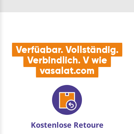
dem Griff.
Schließen durch
Ausladung(mm): 0 – 45
robusten
Spannbereich(mm):
Ratschenme…
10- 55 Type:…
Verfügbar. Vollständig.
Verbindlich. V wie
vasalat.com
Kostenlose Retoure