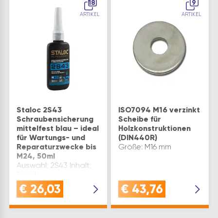
18
9
ARTIKEL
ARTIKEL
Staloc 2S43
ISO7094 M16 verzinkt
Schraubensicherung
Scheibe für
mittelfest blau – ideal
Holzkonstruktionen
für Wartungs- und
(DIN440R)
Reparaturzwecke bis
Größe: M16 mm
M24, 50ml
Auswahl: 2S43 Inhalt:
50 ml
€
26,03
€
43,76