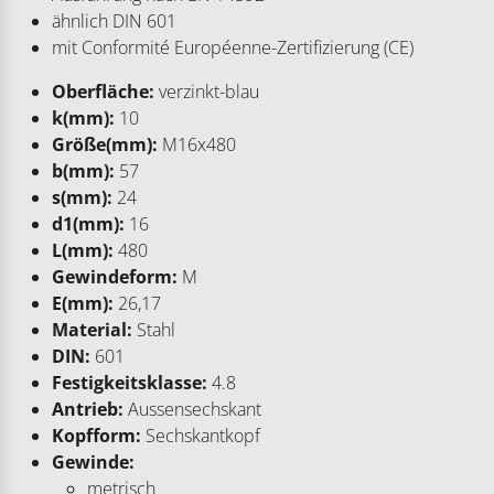
ähnlich DIN 601
mit Conformité Européenne-Zertifizierung (CE)
Oberfläche:
verzinkt-blau
k(mm):
10
Größe(mm):
M16x480
b(mm):
57
s(mm):
24
d1(mm):
16
L(mm):
480
Gewindeform:
M
E(mm):
26,17
Material:
Stahl
DIN:
601
Festigkeitsklasse:
4.8
Antrieb:
Aussensechskant
Kopfform:
Sechskantkopf
Gewinde:
metrisch