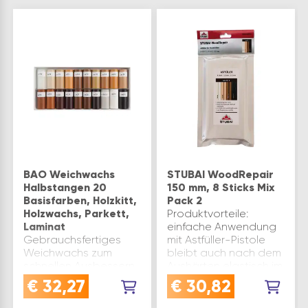
BAO Weichwachs
STUBAI WoodRepair
Halbstangen 20
150 mm, 8 Sticks Mix
Basisfarben, Holzkitt,
Pack 2
Holzwachs, Parkett,
Produktvorteile:
Laminat
einfache Anwendung
Gebrauchsfertiges
mit Astfüller-Pistole
Weichwachs zum
bleibt auch nach dem
schnellen Ausbessern
Aushärten elastisch im
von Holz- und
Holz schnelle
€
32,27
€
30,82
Kunststoffoberflächen.Für
Trockenzeit haltbar
alle Schäden in der
verträglich mit Öl,