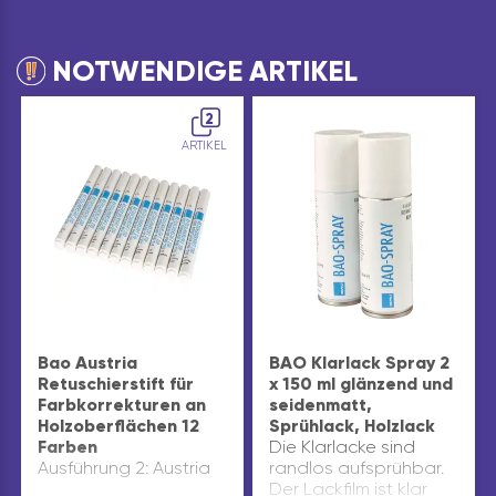
NOTWENDIGE ARTIKEL
2
ARTIKEL
Bao Austria
BAO Klarlack Spray 2
Retuschierstift für
x 150 ml glänzend und
Farbkorrekturen an
seidenmatt,
Holzoberflächen 12
Sprühlack, Holzlack
Farben
Die Klarlacke sind
Ausführung 2: Austria
randlos aufsprühbar.
Der Lackfilm ist klar