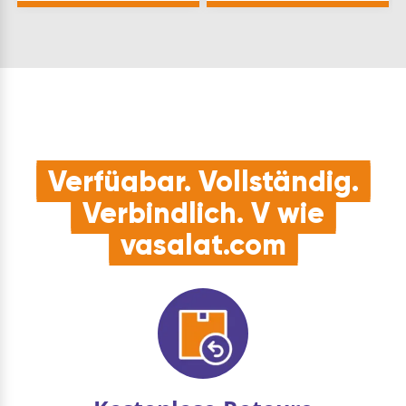
Fläche, die außerhalb
Lack, Lasur und Beize
einer Beanspruchung
formstabil, sinkt n…
liegen. Baowachs 100
ist lichtbeständig, …
Verfügbar. Vollständig.
Verbindlich. V wie
vasalat.com