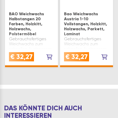
BAO Weichwachs
Bao Weichwachs
Halbstangen 20
Austria 1-10
Farben, Holzkitt,
Vollstangen, Holzkitt,
Holzwachs,
Holzwachs, Parkett,
Polstermöbel
Laminat
Gebrauchsfertiges
Gebrauchsfertiges
Weichwachs zum
Weichwachs zum
schnellen Ausbessern
schnellen Ausbessern
von Holz- und
von Holz- und
€
32,27
€
32,27
Kunststoffoberflächen.Für
Kunststoffoberflächen.Für
alle Schäden in der
alle Schäden in der
Fläche, die außerhalb
Fläche, die außerhalb
einer Beanspruchung
einer Beanspruchung
liegen. Baowachs 100
liegen. Baowachs 100
ist lichtbeständig, …
ist lichtbeständig, …
DAS KÖNNTE DICH AUCH
INTERESSIEREN