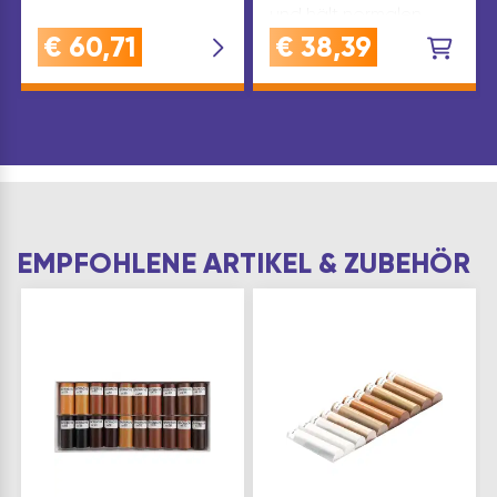
und hält normalen
Beanspruchungen
€
60,71
€
38,39
standAUSFÜHRUNG: glänzen
(ml): 2x150
EMPFOHLENE ARTIKEL & ZUBEHÖR