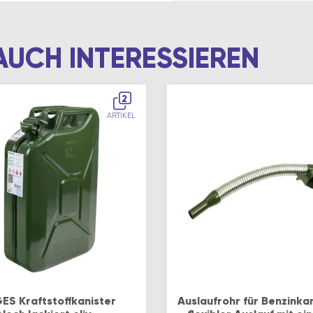
AUCH INTERESSIEREN
2
ARTIKEL
S Kraftstoffkanister
Auslaufrohr für Benzinka