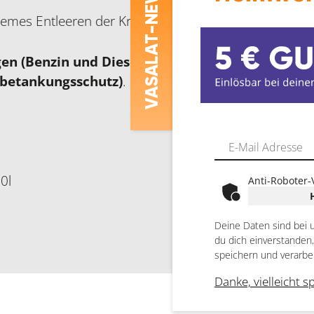
-NEWS
uemes Entleeren der Kraftstoff-Kanister.
ASALAT
en (Benzin und Diesel) und für alle Fahrzeuge m
lbetankungsschutz)
.
V
20l
Anti-Roboter-
Deine Daten sind bei 
du dich einverstanden
speichern und verarbe
Danke, vielleicht s