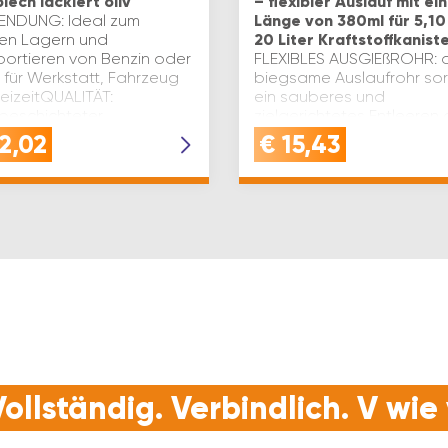
lech lackiert oliv
– flexibler Auslauf mit ei
NDUNG: Ideal zum
Länge von 380ml für 5,10
ren Lagern und
20 Liter Kraftstoffkanist
portieren von Benzin oder
FLEXIBLES AUSGIEßROHR: 
 für Werkstatt, Fahrzeug
biegsame Auslaufrohr sor
eizeitQUALITÄT:
ein sauberes und
rbeschichteter
zielgerichtetes Entleeren
lechkanister,
VerschüttenUNIVERSELL
2,02
€
15,43
lackierung
PASSEND: ideal für 5l, 10l 
stoffbestä…
Benzinkanister - perfekt 
ollständig. Verbindlich. V wi