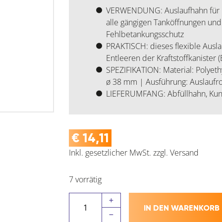
VERWENDUNG: Auslaufhahn für 5/10
alle gängigen Tanköffnungen und 
Fehlbetankungsschutz
PRAKTISCH: dieses flexible Ausla
Entleeren der Kraftstoffkanister 
SPEZIFIKATION: Material: Polyet
ø 38 mm | Ausführung: Auslaufroh
LIEFERUMFANG: Abfüllhahn, Kunst
€
14,11
Inkl. gesetzlicher MwSt.
zzgl.
Versand
7 vorrätig
Auslaufrohr
IN DEN WARENKORB
Standard
für