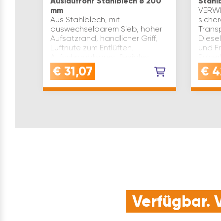
Auslaufrohr Stahlblech ø 200
Stahlb
mm
VERWE
Aus Stahlblech, mit
siche
auswechselbarem Sieb, hoher
Trans
Aufsatzrand, handlicher Griff,
Diesel
Luftnute zum Entlüften.
und Fr
Aufschraubbares, flexibles
Pulve
Auslaufrohr für unzugängliche
Stahlb
€
31,07
€
4
Stellen. Für den besonderen
Innen
Einsatz i…
kraft
Verfügbar. V