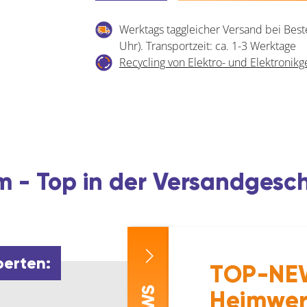
Benzinkanister
Werktags taggleicher Versand bei Best
-
Uhr). Transportzeit: ca. 1-3 Werktage
Auslaufhahn
Recycling von Elektro- und Elektronikg
Länge
265mm,
HDPE
rot
Menge
 - Top in der Versandgesc
perten:
TOP-NEW
Heimwer