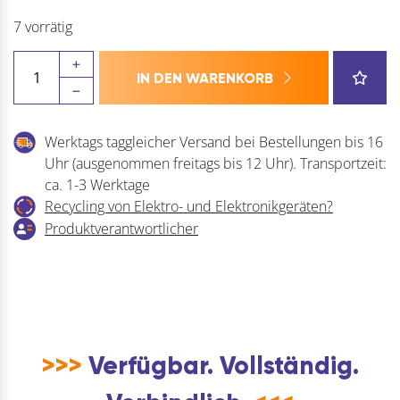
7 vorrätig
Helm
IN DEN WARENKORB
393S
Aufschweißflansch
Schiebetürbeschlag
Werktags taggleicher Versand bei Bestellungen bis 16
Länge
Uhr (ausgenommen freitags bis 12 Uhr). Transportzeit:
100
ca. 1-3 Werktage
mm
Recycling von Elektro- und Elektronikgeräten?
Stahl
Produktverantwortlicher
blank
Menge
>>>
Verfügbar. Vollständig.