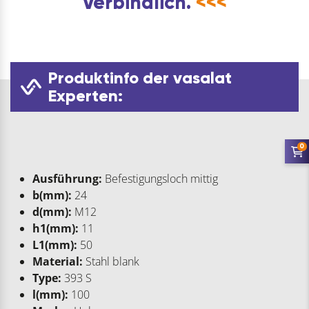
Verbindlich.
<<<
Produktinfo der vasalat
Experten:
0
Ausführung:
Befestigungsloch mittig
b(mm):
24
d(mm):
M12
h1(mm):
11
L1(mm):
50
Material:
Stahl blank
Type:
393 S
l(mm):
100