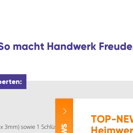
So macht Handwerk Freude
perten:
TOP-NEW
 x 3mm) sowie 1 Schlüssel bei Version BB
Heimwer