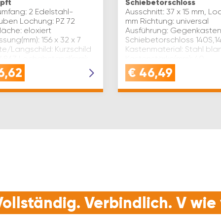
pft
Schiebetorschloss
umfang: 2 Edelstahl-
Ausschnitt: 37 x 15 mm, Lo
uben Lochung: PZ 72
mm Richtung: universal
äche: eloxiert
Ausführung: Gegenkasten
sung(mm): 156 x 32 x 7
Schiebetorschloss 140S,
te/Langschild: Kurzschild
Kastenmaterial: Stahl bla
 486Z Lochabstand(mm):
Kastenstärke(mm): 40
erial: Aluminium
Kastenbreite(mm): 78 Type
6,62
€
46,49
hrung: eck…
Kast…
ollständig. Verbindlich. V wi