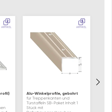
2
5
ARTIKEL
ARTIKEL
KÜGEL
teili
rofil)
Alu-Winkelprofile, gebohrt
Alumi
für Treppenkanten und
Parke
Türstaffeln SB-Paket Inhalt 1
7-13
hen
Stück mit
VERW