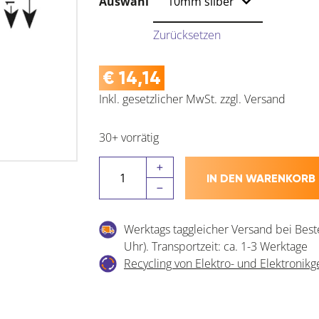
Auswahl
Zurücksetzen
€
14,14
Inkl. gesetzlicher MwSt.
zzgl.
Versand
30+ vorrätig
Alu-
IN DEN WARENKORB
Gleitabschlussprofile
für
Parkett
Werktags taggleicher Versand bei Best
und
Uhr). Transportzeit: ca. 1-3 Werktage
Laminat
Recycling von Elektro- und Elektronikg
Menge