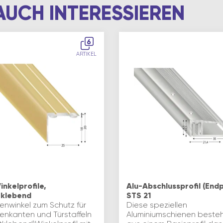
AUCH INTERESSIEREN
6
ARTIKEL
inkelprofile,
Alu-Abschlussprofil (Endp
tklebend
STS 21
enwinkel zum Schutz für
Diese speziellen
enkanten und Türstaffeln
Aluminiumschienen beste