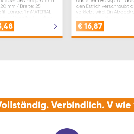
tklebend)Winkelprofil mit
aus einem Basisprofil das
20 mm / Breite: 25
den Estrich verschraubt 
fil-Länge: 1 mMATERIAL:
verklebt wird. Ein Abdeckp
ium / Oberfläche: silber
wird auf das Basisprofil
ertMONTAGE: einf…
aufgeschraubt. Das
3,48
€
16,87
Befestigungsmateri…
ollständig. Verbindlich. V wi