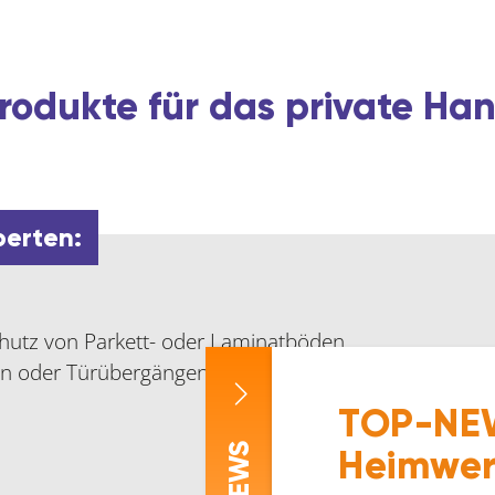
rodukte für das private H
perten:
hutz von Parkett- oder Laminatböden,
n oder Türübergängen.
TOP-NEW
-NEWS
Heimwer