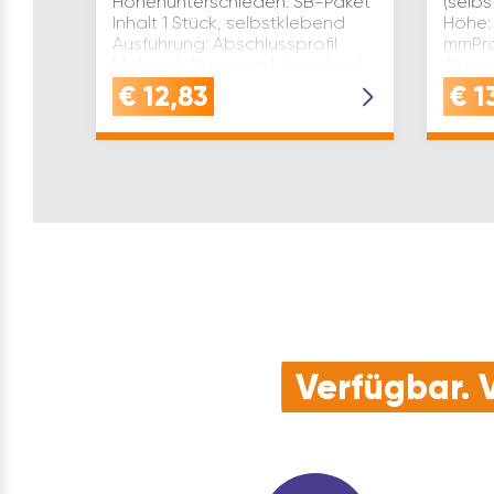
Höhenunterschieden. SB-Paket
(selbs
Inhalt 1 Stück, selbstklebend
Höhe: 
Ausführung: Abschlussprofil
mmPro
Material: Aluminium Länge(mm):
Alumin
1000 Passend für
eloxi
€
12,83
€
1
Bodenstärke(mm): …
Verfügbar. V