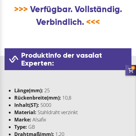
>>>
Verfügbar. Vollständig.
Verbindlich.
<<<
Produktinfo der vasalat
Experten:
0
Länge(mm):
25
Rückenbreite(mm):
10,8
Inhalt(ST):
5000
Material:
Stahldraht verzinkt
Marke:
Alsafix
Type:
GB
Drahtmaß(mm):
1,20