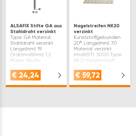
ALSAFIX Stifte GA aus
Nagelstreifen NK20
Stahldraht verzinkt
verzinkt
Type: GA Material:
Kunststoffgebunden
Stahldraht verzinkt
20º. Länge(mm): 70
Länge(mm): 19
Material: verzinkt
Drahtmaß(mm): 1,2
Inhalt(ST): 3000 Type:
Marke: Alsafix
NK20 Nagelschaft
Inhalt(ST): 10000
ø(mm): 2,8 Neigung
Kartoninhalt(ST):
der Anbindung Grad:
€
24,24
€
59,72
100000 Anwendung:
20 Inhaltsangabe (TS):
für Nutzungsklasse 1
3
Inhaltsangabe (TS): 10