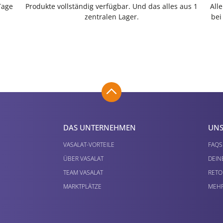
Tage
Produkte vollständig verfügbar. Und das alles aus 1
All
zentralen Lager.
bei
DAS UNTERNEHMEN
UNS
VASALAT-VORTEILE
FAQS
ÜBER VASALAT
DEIN
TEAM VASALAT
RETO
MARKTPLÄTZE
MEHR