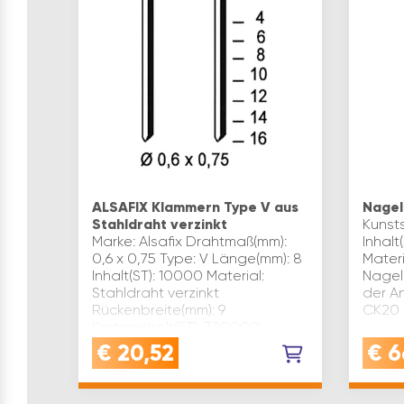
ALSAFIX Klammern Type V aus
Nagel
Stahldraht verzinkt
Kunst
Marke: Alsafix Drahtmaß(mm):
Inhalt
0,6 x 0,75 Type: V Länge(mm): 8
Materi
Inhalt(ST): 10000 Material:
Nagel
Stahldraht verzinkt
der A
Rückenbreite(mm): 9
CK20 
Kartoninhalt(ST): 320000
Anwendung: für Nutzungsklasse
€
20,52
€
6
1 Inhaltsanga…