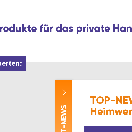
rodukte für das private H
perten:
TOP-NEW
-NEWS
Heimwer