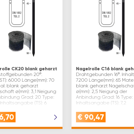
rolle CK20 blank geharzt
Nagelrolle C16 blank geh
stoffgebunden 20º.
Drahtgebunden 16º. Inhalt(
(ST): 6000 Länge(mm): 70
7200 Länge(mm): 65 Mater
al: blank geharzt
blank geharzt Nagelscha
schaft ø(mm): 3,1 Neigung
ø(mm): 2,5 Neigung der
nbindung Grad: 20 Type:
Anbindung Grad: 16 Type:
Inhaltsangabe (TS): 6
Inhaltsangabe (TS): 7,2
6,70
€
90,47