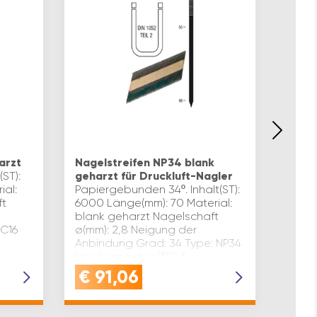
Anker
Nagl
arzt
Nagelstreifen NP34 blank
Kunst
ST):
geharzt für Druckluft-Nagler
Nägel
ial:
Papiergebunden 34º. Inhalt(ST):
Tragf
ft
6000 Länge(mm): 70 Material:
DIN 1
blank geharzt Nagelschaft
Gefer
 C16
ø(mm): 2,8 Neigung der
Inhal
Anbindung Grad: 34 Type: NP34
Mater
Inhaltsangabe (TS): 6
Nage
€
91,06
€
5