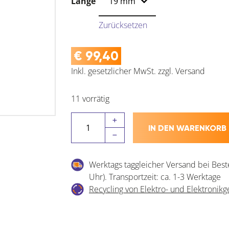
Länge
Zurücksetzen
€
99,40
Inkl. gesetzlicher MwSt.
zzgl.
Versand
11 vorrätig
ALSAFIX
IN DEN WARENKORB
Dachpappnagelrolle
16
Grad
Werktags taggleicher Versand bei Best
Menge
Uhr). Transportzeit: ca. 1-3 Werktage
Recycling von Elektro- und Elektronikg