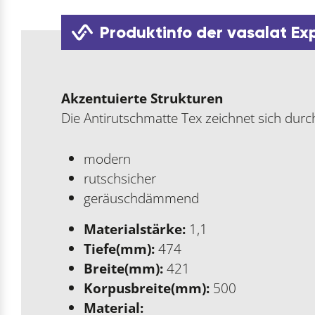
Produktinfo der vasalat Ex
Akzentuierte Strukturen
Die Antirutschmatte Tex zeichnet sich durc
modern
rutschsicher
geräuschdämmend
Materialstärke:
1,1
Tiefe(mm):
474
Breite(mm):
421
Korpusbreite(mm):
500
Material: