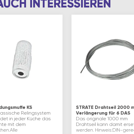
AUCH INTERESSIEREN
dungsmuffe KS
STRATE Drahtseil 2000 
lassische Relingsystem
Verlängerung für 6 DAS
ndet in jeder Küche das
Das originale 1000 mm
nte mit dem
Drahtseil kann damit erse
chen.Alle
werden. Hinweis:DIN-gere