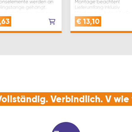
ionselemente werden an
Montage beachten!
elingstange gehängt.
Lieferumfang Inklusiv
h zu platzieren, dort wo
Montagebeutel mit:3 x Sp
ebraucht werden. …
15 mm LIKO1 x Spax 5 * 50
,63
€
13,10
PVC-Dübel Ø 8 …
ollständig. Verbindlich. V wi