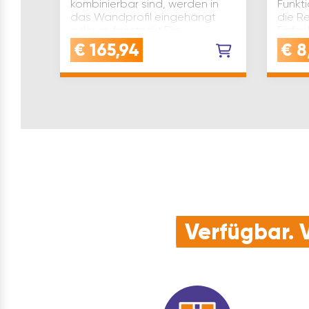
kombinierbar sind, werden in
Funkt
das Wandprofil eingehängt
die R
oder aufgesteckt.Die
Einfac
Funktionselemente Linero
sie g
€
165,94
€
8
Mosa…
Verfügbar. V