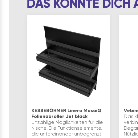
DAS KÖNNTE DICH 
KESSEBÖHMER Linero MosaiQ
Vebin
Folienabroller Jet black
Das k
Unzählige Möglichkeiten für die
verbi
Nische! Die Funktionselemente,
Elega
die untereinander unbegrenzt
Nützli