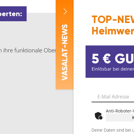
perten:
TOP-NEW
-NEWS
Heimwer
h ihre funktionale Oberfläche, und einen hohen Gleitw
ASALAT
V
Anti-Roboter-
Deine Daten sind bei 