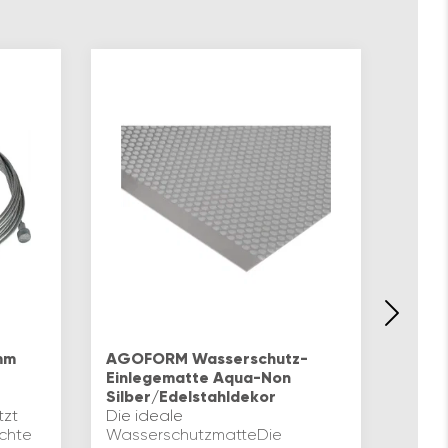
KESS
Das k
mm
AGOFORM Wasserschutz-
verbi
Einlegematte Aqua-Non
Elega
Silber/Edelstahldekor
Nützli
tzt
Die ideale
Funk
chte
WasserschutzmatteDie
die R