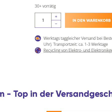
30+ vorrätig
AGO
IN DEN WARENKORB
Antirutsch
Einlegematte
AGO-
Werktags taggleicher Versand bei Best
Tex
Uhr). Transportzeit: ca. 1-3 Werktage
-
Recycling von Elektro- und Elektronikg
LEGRABOX
Menge
 - Top in der Versandgesc