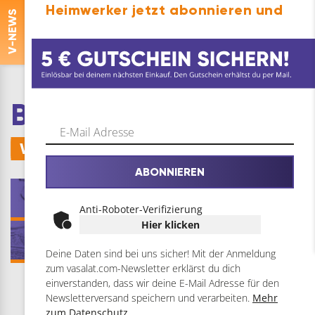
Heimwerker jetzt abonnieren und
-NEWS
V
BOHLE-PRODUKTE
Wähle eine Kategorie
ABONNIEREN
Tischlerwinkel,
Glaswerkzeuge
Schmiege, Streichmaß
Anti-Roboter-Verifizierung
Hier klicken
UV-Klebstoffe,
Zubehör
Zubehör
Deine Daten sind bei uns sicher! Mit der Anmeldung
zum vasalat.com-Newsletter erklärst du dich
einverstanden, dass wir deine E-Mail Adresse für den
Newsletterversand speichern und verarbeiten.
Mehr
zum Datenschutz