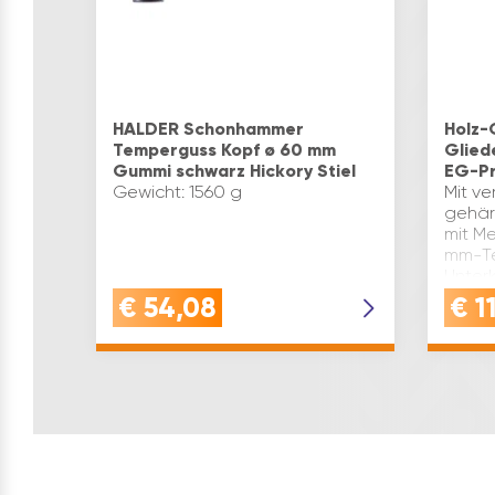
HALDER Schonhammer
Holz-
Temperguss Kopf ø 60 mm
Glied
Gummi schwarz Hickory Stiel
EG-Pr
Gewicht: 1560 g
Mit ve
gehär
mit Me
mm-Te
Unter
Stoßk
€
54,08
€
11
Genaui
1…