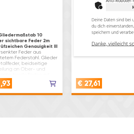
Anti-Roboter-
Deine Daten sind bei 
du dich einverstanden
speichern und verarbe
Gliedermaßstab 10
Sola AZB Wasserwaage 
er sichtbare Feder 2m
mm Libelle Waagrecht- 
Danke, vielleicht s
üfzeichen Genauigkeit III
Senkrecht Alu silbereloxi
rsenkter Feder aus
Länge: 400 mm
tetem Federstahl. Glieder
tallfeder, beidseitige
ilung an Ober- und
kante, beide Enden mit
appen. EG-Prüfzeichen:
,93
€
27,61
gkeit III Type: Standard