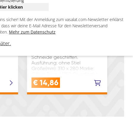
Verifizierung
Hier klicken
uns sicher! Mit der Anmeldung zum vasalat.com-Newsletter erklärst
, dass wir deine E-Mail Adresse für den Newsletterversand
iten.
Mehr zum Datenschutz
400
OFFNER Wurfschaufel spitz
und
Profi gehärtet ohne Stiel
päter.
ert
Größe 310×280 mm
Aus Stahlblech, gehärtet,
Schneide geschliffen.
Ausführung: ohne Stiel
Größe(mm): 310 x 280 Marke:
Offner Type: L1252 Oberfläche:
lackiert Material: Stahl Farbe:
€
14,86
Gold Inhaltsangabe (ST): 1