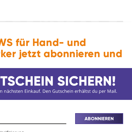
S für Hand- und
ker jetzt abonnieren und
10
ARTIKEL
ABONNIEREN